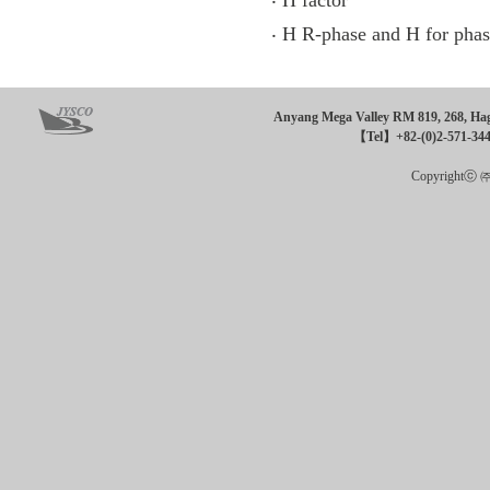
‧
H factor
‧
H R-phase and H for phas
Anyang Mega Valley RM 819, 268, Hagu
【Tel】+82-(0)2-571-34
Copyrightⓒ ㈜