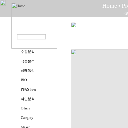
Home
• P
• 2
수질분석
식품분석
생태독성
BIO
PFAS-Free
석면분석
Others
Category
Maker