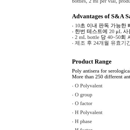
bottles, 2 ml per vial, prod
Advantages of S&A Sa
‧
10
초 이내 판독 가능한 
‧
한번 테스트에
20
μ
L
사
‧
2 mL bottle
당
40~50
회 
‧
제조 후
24
개월 유효기
Product Range
Poly antisera for serologic
More than 250 different ant
‧
O Polyvalent
‧
O group
‧
O factor
‧
H Polyvalent
‧
H phase